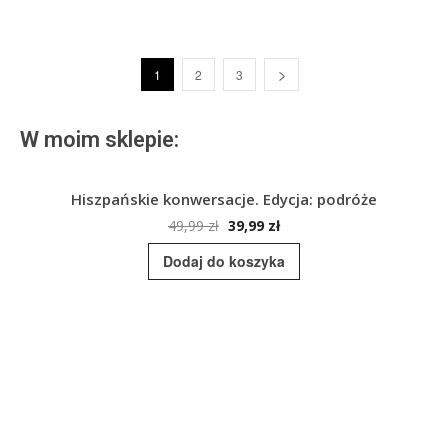
1
2
3
W moim sklepie:
Hiszpańskie konwersacje. Edycja: podróże
Pierwotna
Aktualna
49,99
zł
39,99
zł
cena
cena
Dodaj do koszyka
wynosiła:
wynosi:
49,99 zł.
39,99 zł.