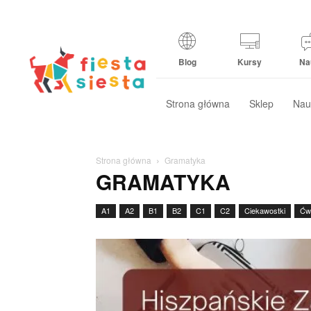
Blog
Kursy
Na
Strona główna
Sklep
Nau
Strona główna
Gramatyka
GRAMATYKA
A1
A2
B1
B2
C1
C2
Ciekawostki
Ćwi