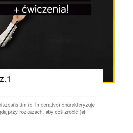
z.1
hiszpańskim (el Imperativo) charakteryzuje
ędą przy rozkazach, aby coś zrobić (el