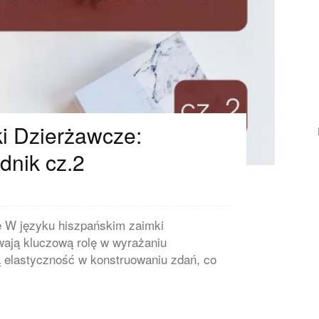
i Dzierżawcze:
abesco
dnik cz.2
 W języku hiszpańskim zaimki
ają kluczową rolę w wyrażaniu
ą elastyczność w konstruowaniu zdań, co
Hiszpański w praktyce
79,99
zł
Dodaj do koszyka