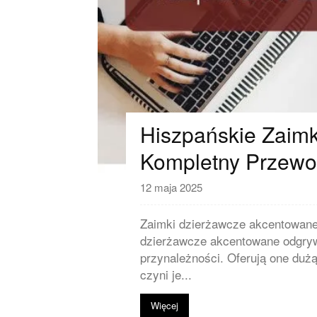
Hiszpańskie Zaimk
Hiszpański kubek – Zawijas Ar
49,99
zł
Kompletny Przewo
Dodaj do koszyka
12 maja 2025
Zaimki dzierżawcze akcentowane
dzierżawcze akcentowane odgryw
przynależności. Oferują one duż
czyni je...
Więcej