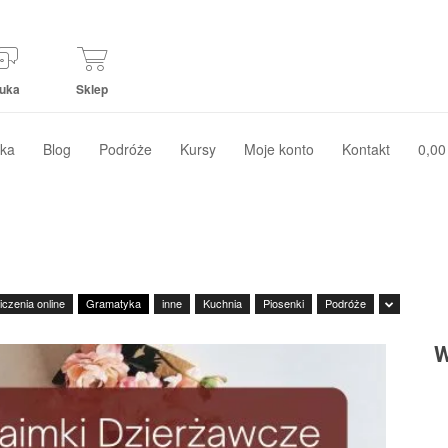
uka
Sklep
ka
Blog
Podróże
Kursy
Moje konto
Kontakt
0,00
czenia online
Gramatyka
inne
Kuchnia
Piosenki
Podróże
W