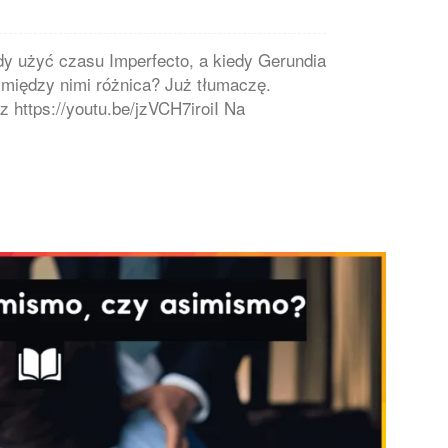
y użyć czasu Imperfecto, a kiedy Gerundia
 między nimi różnica? Już tłumaczę.
 https://youtu.be/jzVCH7iroiI Na