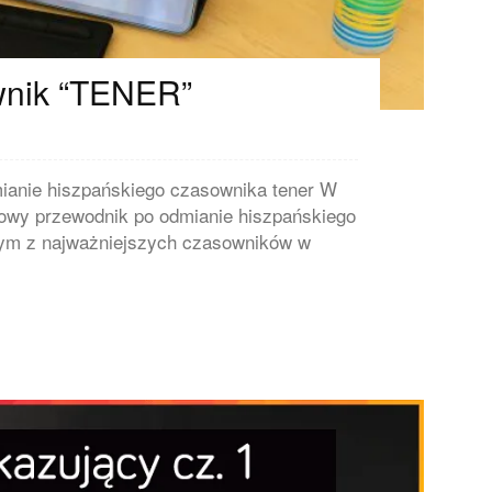
wnik “TENER”
anie hiszpańskiego czasownika tener W
owy przewodnik po odmianie hiszpańskiego
dnym z najważniejszych czasowników w