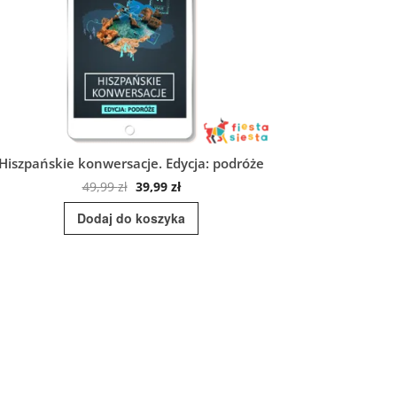
Hiszpańskie konwersacje. Edycja: podróże
Gramatica
Pierwotna
Aktualna
49,99
zł
39,99
zł
cena
cena
Dodaj do koszyka
Do
wynosiła:
wynosi:
49,99 zł.
39,99 zł.