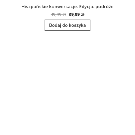
Hiszpańskie konwersacje. Edycja: podróże
Pierwotna
Aktualna
49,99
zł
39,99
zł
cena
cena
Dodaj do koszyka
wynosiła:
wynosi:
49,99 zł.
39,99 zł.