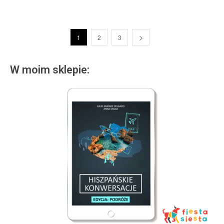
1
2
3
W moim sklepie: