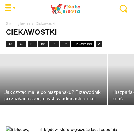
Strona główna
Ciekawostki
Czym jest kawa cortado? Wyjątkowy
CIEKAWOSTKI
smak z Hiszpanii
A1
A2
B1
B2
C1
C2
Ciekawostki
21 października 2025
Jak czytać maile po hiszpańsku? Przewodnik
Hiszpańsk
po znakach specjalnych w adresach e-mail
znać
5 błędów, które większość ludzi popełnia