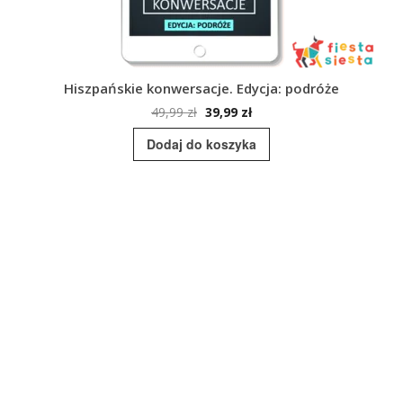
Hiszpańskie konwersacje. Edycja: podróże
Pierwotna
Aktualna
49,99
zł
39,99
zł
cena
cena
Dodaj do koszyka
wynosiła:
wynosi:
49,99 zł.
39,99 zł.