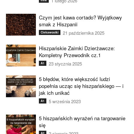
1 lutego 2026
inne
Czym jest kawa cortado? Wyjątkowy
smak z Hiszpanii
21 października 2025
Ciekawostki
Hiszpańskie Zaimki Dzierżawcze:
Kompletny Przewodnik cz.1
23 stycznia 2025
A1
5 błędów, które większość ludzi
popełnia ucząc się hiszpańskiego — i
jak ich unikać
5 września 2023
A1
5 hiszpańskich wyrażeń na targowanie
się
2 sierpnia 2023
A2