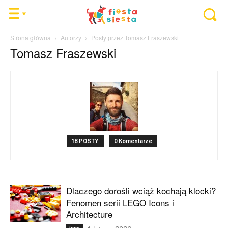
Strona główna
Autorzy
Posty przez Tomasz Fraszewski
Tomasz Fraszewski
18 POSTY
0 Komentarze
Dlaczego dorośli wciąż kochają klocki?
Fenomen serii LEGO Icons i
Architecture