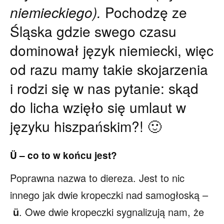
niemieckiego).
Pochodzę ze
Śląska gdzie swego czasu
dominował język niemiecki, więc
od razu mamy takie skojarzenia
i rodzi się w nas pytanie: skąd
do licha wzięło się umlaut w
języku hiszpańskim?! 🙂
Ü – c
o to w końcu jest?
Poprawna nazwa to diereza. Jest to nic
innego jak dwie kropeczki nad samogłoską –
ü
. Owe dwie kropeczki sygnalizują nam, że