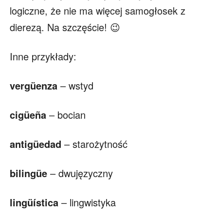
logiczne, że nie ma więcej samogłosek z
dierezą. Na szczęście! 😉
Inne przykłady:
vergüenza
– wstyd
cigüeña
– bocian
antigüedad
– starożytność
bilingüe
– dwujęzyczny
lingüística
– lingwistyka