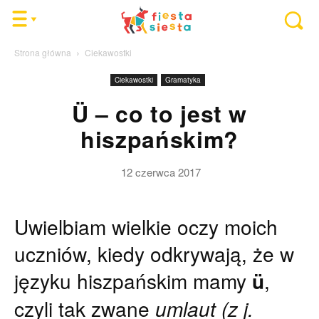
Strona główna
Ciekawostki
Ciekawostki
Gramatyka
Ü – co to jest w
hiszpańskim?
12 czerwca 2017
Uwielbiam wielkie oczy moich
uczniów, kiedy odkrywają, że w
języku hiszpańskim mamy
ü
,
czyli
tak zwane
umlaut (z j.