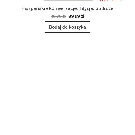
Hiszpańskie konwersacje. Edycja: podróże
Pierwotna
Aktualna
49,99
zł
39,99
zł
cena
cena
Dodaj do koszyka
wynosiła:
wynosi:
49,99 zł.
39,99 zł.