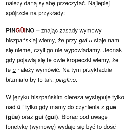
należy daną sylabę przeczytać. Najlepiej
spójrzcie na przykłady:
PIN
G
ÜI
NO
– znając zasady wymowy
hiszpańskiej wiemy, że przy
u
staje nam
gui
się nieme, czyli go nie wypowiadamy. Jednak
gdy pojawią się te dwie kropeczki wiemy, że
te
u
należy wymówić. Na tym przykładzie
brzmiało by to tak:
pingłino
.
W języku hiszpańskim diereza występuje tylko
nad
ü
i tylko gdy mamy do czynienia z
gue
(güe)
oraz
gui (güi)
. Biorąc pod uwagę
fonetykę (wymowę) wydaje się być to dość