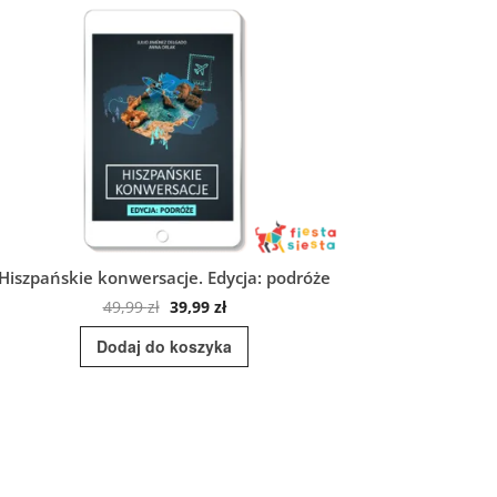
Hiszpańskie konwersacje. Edycja: podróże
Gramatica
Pierwotna
Aktualna
49,99
zł
39,99
zł
cena
cena
Dodaj do koszyka
Do
wynosiła:
wynosi:
49,99 zł.
39,99 zł.