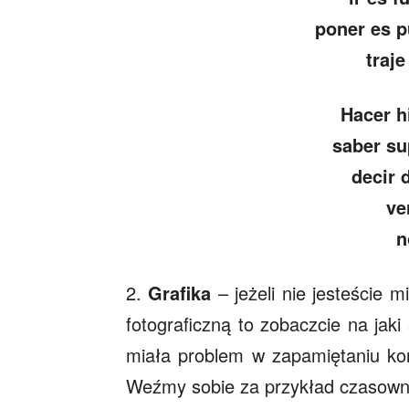
poner es p
traje
Hacer h
saber su
decir d
ver
n
2.
Grafika
– jeżeli nie jesteście 
fotograficzną to zobaczcie na ja
miała problem w zapamiętaniu ko
Weźmy sobie za przykład czasow