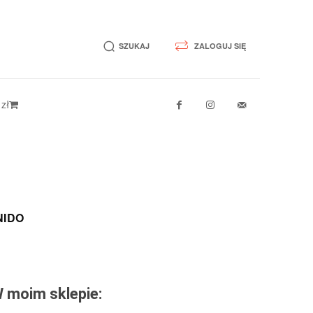
SZUKAJ
ZALOGUJ SIĘ
 zł
NIDO
 moim sklepie: