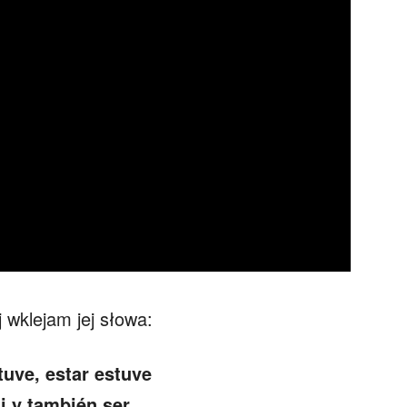
79,99
zł
Dodaj do koszyka
 wklejam jej słowa:
tuve, estar estuve
ui y también ser