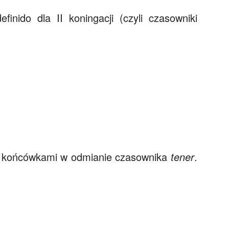
finido dla II koningacji (czyli czasowniki
 z końcówkami w odmianie czasownika
tener
.