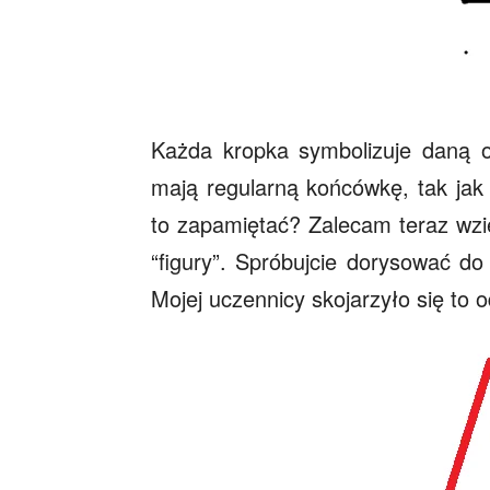
Każda kropka symbolizuje daną os
mają regularną końcówkę, tak jak 
to zapamiętać? Zalecam teraz wzię
“figury”. Spróbujcie dorysować d
Mojej uczennicy skojarzyło się to 