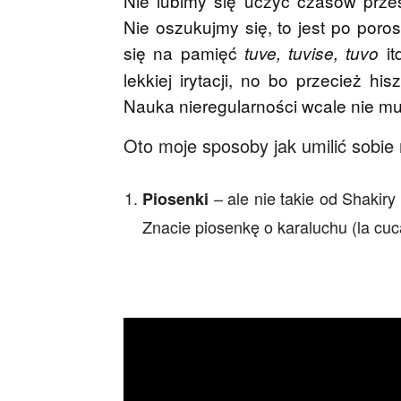
Nie lubimy się uczyć czasów przesz
Nie oszukujmy się, to jest po po
się na pamięć
it
tuve, tuvise, tuvo
lekkiej irytacji, no bo przecież his
Nauka nieregularności wcale nie mu
Oto moje sposoby jak umilić sobi
– ale nie takie od Shakiry
Piosenki
Hiszpański kubek – Zawijas Ar
Znacie piosenkę o karaluchu (la cuca
49,99
zł
.
Dodaj do koszyka