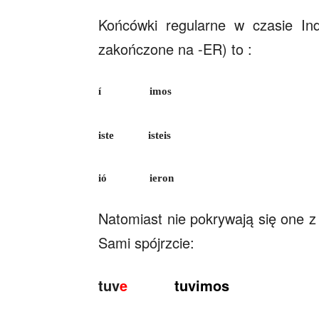
Końcówki regularne w czasie Inde
zakończone na -ER) to :
í imos
iste isteis
ió ieron
Natomiast nie pokrywają się one
Sami spójrzcie:
tuv
e
tuvimos