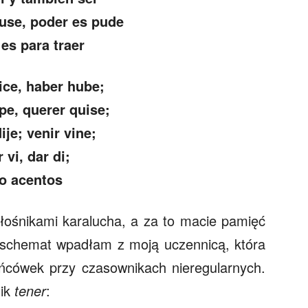
use, poder es pude
 es para traer
ice, haber hube;
pe, querer quise;
ije; venir vine;
 vi, dar di;
o acentos
miłośnikami karalucha, a za to macie pamięć
ki schemat wpadłam z moją uczennicą, która
ńcówek przy czasownikach nieregularnych.
nik
tener
: