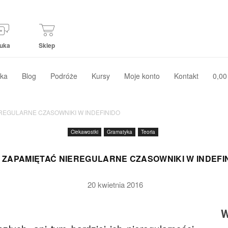
uka
Sklep
ka
Blog
Podróże
Kursy
Moje konto
Kontakt
0,00
EREGULARNE CZASOWNIKI W INDEFINIDO
Ciekawostki
Gramatyka
Teoria
 ZAPAMIĘTAĆ NIEREGULARNE CZASOWNIKI W INDEFI
20 kwietnia 2016
W