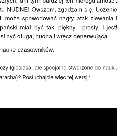
łych, ani tym bardziej ich nieregularności.
rostu NUDNE! Owszem, zgadzam się. Uczenie
d. może spowodować nagły atak ziewania i
zpański miał być taki piękny i prosty. I jest!
si być długa, nudna i wręcz denerwująca.
e naukę czasowników.
 czy Iglesiasa, ale specjalne stworzone do nauki.
abesco
racha)? Posłuchajcie więc tej wersji:
Hiszpański w praktyce