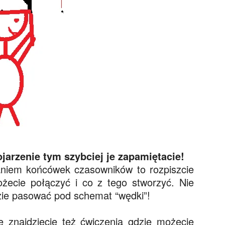
jarzenie tym szybciej je zapamiętacie!
aniem końcówek czasowników to rozpiszcie
możecie połączyć i co z tego stworzyć. Nie
zie pasować pod schemat “wędki”!
 znajdziecie też ćwiczenia gdzie możecie