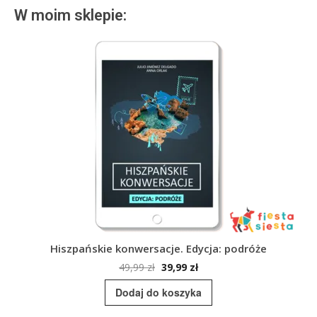
W moim sklepie:
Hiszpańskie konwersacje. Edycja: podróże
Pierwotna
Aktualna
49,99
zł
39,99
zł
cena
cena
Dodaj do koszyka
wynosiła:
wynosi:
49,99 zł.
39,99 zł.