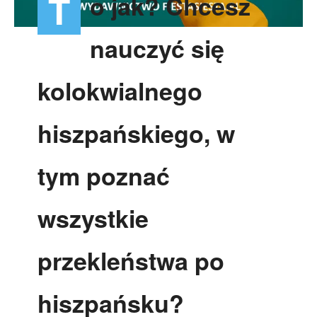
o jak? Chcesz
T
nauczyć się
kolokwialnego
hiszpańskiego, w
tym poznać
wszystkie
przekleństwa po
hiszpańsku?