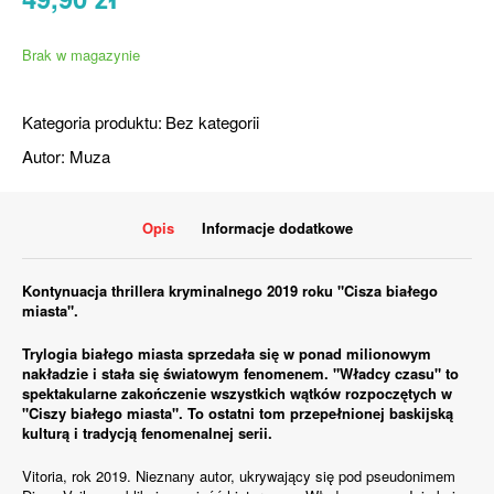
Brak w magazynie
Kategoria produktu:
Bez kategorii
Autor:
Muza
Opis
Informacje dodatkowe
Kontynuacja thrillera kryminalnego 2019 roku "Cisza białego
miasta".
Trylogia białego miasta sprzedała się w ponad milionowym
nakładzie i stała się światowym fenomenem. "Władcy czasu" to
spektakularne zakończenie wszystkich wątków rozpoczętych w
"Ciszy białego miasta". To ostatni tom przepełnionej baskijską
kulturą i tradycją fenomenalnej serii.
Vitoria, rok 2019. Nieznany autor, ukrywający się pod pseudonimem