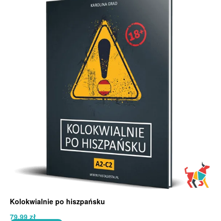
Kolokwialnie po hiszpańsku
79,99
zł