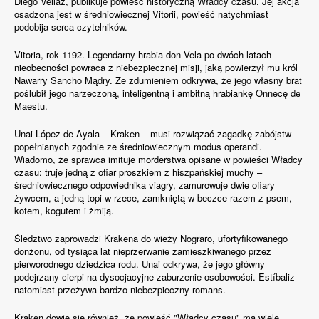
Diego Veilaz, publikuje powieść historyczną Władcy czasu. Jej akcja
osadzona jest w średniowiecznej Vitorii, powieść natychmiast
podobija serca czytelników.
Vitoria, rok 1192. Legendarny hrabia don Vela po dwóch latach
nieobecności powraca z niebezpiecznej misji, jaką powierzył mu król
Nawarry Sancho Mądry. Ze zdumieniem odkrywa, że jego własny brat
poślubił jego narzeczoną, inteligentną i ambitną hrabiankę Onnecę de
Maestu.
Unai López de Ayala – Kraken – musi rozwiązać zagadkę zabójstw
popełnianych zgodnie ze średniowiecznym modus operandi.
Wiadomo, że sprawca imituje morderstwa opisane w powieści Władcy
czasu: truje jedną z ofiar proszkiem z hiszpańskiej muchy –
średniowiecznego odpowiednika viagry, zamurowuje dwie ofiary
żywcem, a jedną topi w rzece, zamkniętą w beczce razem z psem,
kotem, kogutem i żmiją.
Śledztwo zaprowadzi Krakena do wieży Nograro, ufortyfikowanego
donżonu, od tysiąca lat nieprzerwanie zamieszkiwanego przez
pierworodnego dziedzica rodu. Unai odkrywa, że jego główny
podejrzany cierpi na dysocjacyjne zaburzenie osobowości. Estíbaliz
natomiast przeżywa bardzo niebezpieczny romans.
Kraken dowie się również, że powieść "Władcy czasu" ma wiele