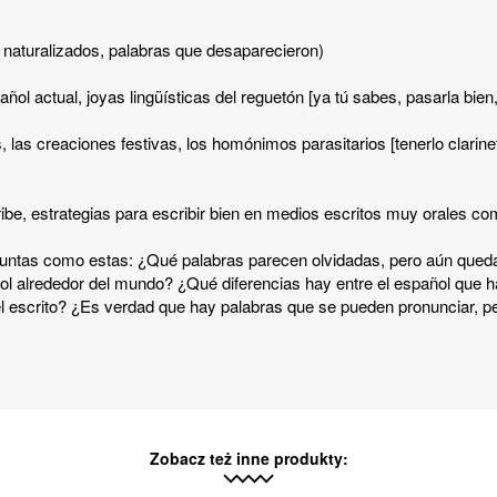
s naturalizados, palabras que desaparecieron)
añol actual, joyas lingüísticas del reguetón [ya tú sabes, pasarla bien
as, las creaciones festivas, los homónimos parasitarios [tenerlo clarine
cribe, estrategias para escribir bien en medios escritos muy orales c
guntas como estas: ¿Qué palabras parecen olvidadas, pero aún qu
ñol alrededor del mundo? ¿Qué diferencias hay entre el español que
el escrito? ¿Es verdad que hay palabras que se pueden pronunciar, p
Zobacz też inne produkty: