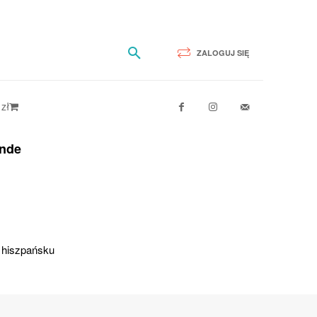
ZALOGUJ SIĘ
 zł
onde
 hiszpańsku