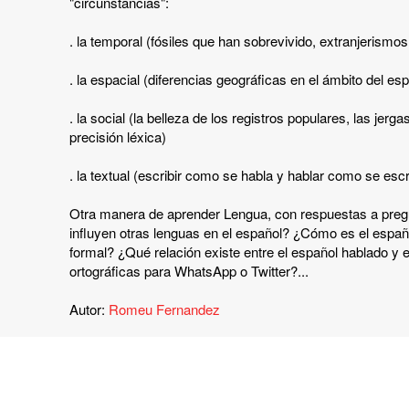
"circunstancias":
. la temporal (fósiles que han sobrevivido, extranjerismo
. la espacial (diferencias geográficas en el ámbito del esp
. la social (la belleza de los registros populares, las jerg
precisión léxica)
. la textual (escribir como se habla y hablar como se es
Otra manera de aprender Lengua, con respuestas a pre
influyen otras lenguas en el español? ¿Cómo es el espa
formal? ¿Qué relación existe entre el español hablado y 
ortográficas para WhatsApp o Twitter?...
Autor:
Romeu Fernandez