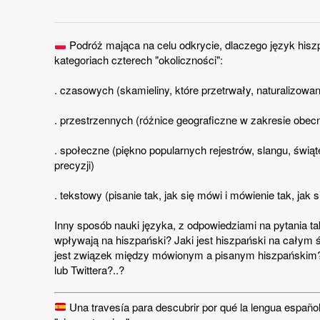
Podróż mająca na celu odkrycie, dlaczego język hiszp
kategoriach czterech "okoliczności":
. czasowych (skamieliny, które przetrwały, naturalizowa
. przestrzennych (różnice geograficzne w zakresie obec
. społeczne (piękno popularnych rejestrów, slangu, świąt
precyzji)
. tekstowy (pisanie tak, jak się mówi i mówienie tak, jak
Inny sposób nauki języka, z odpowiedziami na pytania ta
wpływają na hiszpański? Jaki jest hiszpański na całym
jest związek między mówionym a pisanym hiszpańskim? 
lub Twittera?..?
Una travesía para descubrir por qué la lengua españ