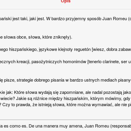
Opis
ański jest taki, jaki jest. W bardzo przyjemny sposób Juan Romeu (
ne słowa obce, słowa, które zniknęły).
nego hiszpańskiego, językowe klejnoty reguetón [wiesz, dobra zabawa
ecznych kreacji, pasożytniczych homonimów [tenerlo clarinete, ser un
 się pisze, strategie dobrego pisania w bardzo ustnych mediach pisanyc
kie jak: Które słowa wydają się zapomniane, ale nadal pozostają jako
 świecie? Jakie są różnice między hiszpańskim, którym mówimy, gdy
Czy to prawda, że istnieją słowa, które można wymawiać, ale nie 
ola es como es. De una manera muy amena, Juan Romeu (responsable