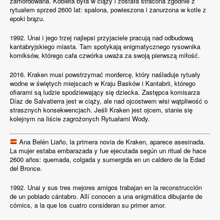
zamordowana. Kobieta była w ciąży i została stracona zgodnie z
rytuałem sprzed 2600 lat: spalona, ​​powieszona i zanurzona w kotle z
epoki brązu.
1992. Unai i jego trzej najlepsi przyjaciele pracują nad odbudową
kantabryjskiego miasta. Tam spotykają enigmatycznego rysownika
komiksów, którego cała czwórka uważa za swoją pierwszą miłość.
2016. Kraken musi powstrzymać mordercę, który naśladuje rytuały
wodne w świętych miejscach w Kraju Basków i Kantabrii, którego
ofiarami są ludzie spodziewający się dziecka. Zastępca komisarza
Díaz de Salvatierra jest w ciąży, ale nad ojcostwem wisi wątpliwość o
strasznych konsekwencjach. Jeśli Kraken jest ojcem, stanie się
kolejnym na liście zagrożonych Rytuałami Wody.
Ana Belén Liaño, la primera novia de Kraken, aparece asesinada.
La mujer estaba embarazada y fue ejecutada según un ritual de hace
2600 años: quemada, colgada y sumergida en un caldero de la Edad
del Bronce.
1992. Unai y sus tres mejores amigos trabajan en la reconstrucción
de un poblado cántabro. Allí conocen a una enigmática dibujante de
cómics, a la que los cuatro consideran su primer amor.