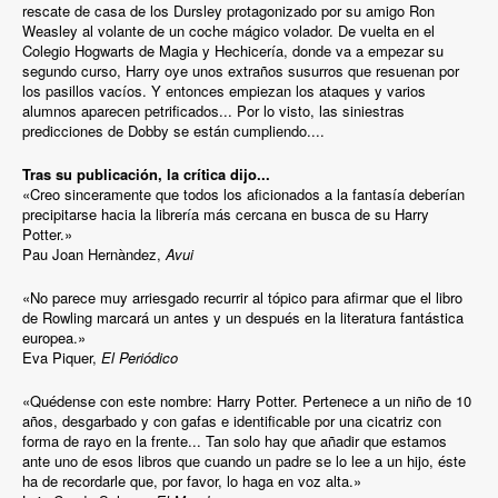
rescate de casa de los Dursley protagonizado por su amigo Ron
Weasley al volante de un coche mágico volador. De vuelta en el
Colegio Hogwarts de Magia y Hechicería, donde va a empezar su
segundo curso, Harry oye unos extraños susurros que resuenan por
los pasillos vacíos. Y entonces empiezan los ataques y varios
alumnos aparecen petrificados... Por lo visto, las siniestras
predicciones de Dobby se están cumpliendo....
Tras su publicación, la crítica dijo...
«Creo sinceramente que todos los aficionados a la fantasía deberían
precipitarse hacia la librería más cercana en busca de su Harry
Potter.»
Pau Joan Hernàndez,
Avui
«No parece muy arriesgado recurrir al tópico para afirmar que el libro
de Rowling marcará un antes y un después en la literatura fantástica
europea.»
Eva Piquer,
El Periódico
«Quédense con este nombre: Harry Potter. Pertenece a un niño de 10
años, desgarbado y con gafas e identificable por una cicatriz con
forma de rayo en la frente... Tan solo hay que añadir que estamos
ante uno de esos libros que cuando un padre se lo lee a un hijo, éste
ha de recordarle que, por favor, lo haga en voz alta.»