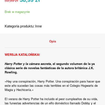
59,99
zł
cena
cena
wynosiła:
wynosi:
Brak w magazynie
59,99 zł.
38,99 zł.
Kategoria produktu:
Inne
Opis
WERSJA KATALOŃSKA!
Harry Potter y la cámara secreta
, el segundo volumen de la ya
clásica serie de novelas fantásticas de la autora británica J.K.
Rowling.
«Hay una conspiración, Harry Potter. Una conspiración para hacer que
este año sucedan las cosas más terribles en el Colegio Hogwarts de
Magia y Hechicería.»
El verano de Harry Potter ha incluido el peor cumpleaños de su vida,
las funestas advertencias de un elfo doméstico llamado Dobby y el