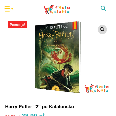
Promocja!
Harry Potter "2" po Katalońsku
Pierwotna
Aktualna
38,99
zł