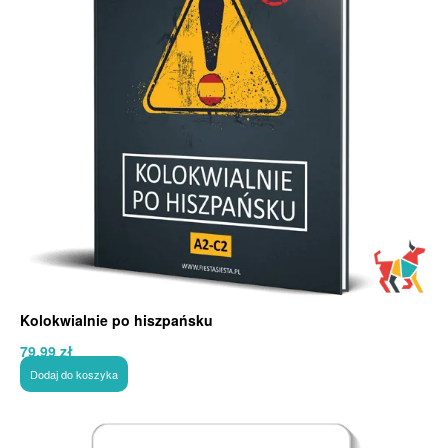
Kolokwialnie po hiszpańsku
79,99
zł
Dodaj do koszyka