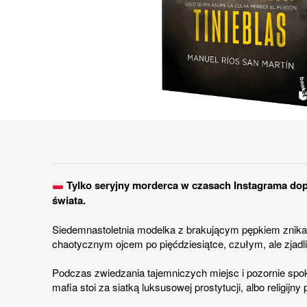
Tylko seryjny morderca w czasach Instagrama dop
świata.
Siedemnastoletnia modelka z brakującym pępkiem znika w
chaotycznym ojcem po pięćdziesiątce, czułym, ale zjadliw
Podczas zwiedzania tajemniczych miejsc i pozornie spok
mafia stoi za siatką luksusowej prostytucji, albo relig