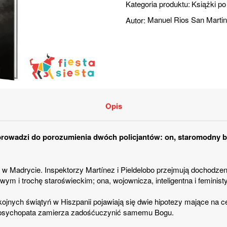
Kategoria produktu:
Książki po
Autor:
Manuel Rios San Martin
Opis
rowadzi do porozumienia dwóch policjantów: on, staromodny bo
 Madrycie. Inspektorzy Martínez i Pieldelobo przejmują dochodzeni
ym i trochę staroświeckim; ona, wojownicza, inteligentna i feministy
ojnych świątyń w Hiszpanii pojawiają się dwie hipotezy mające na 
ijny psychopata zamierza zadośćuczynić samemu Bogu.