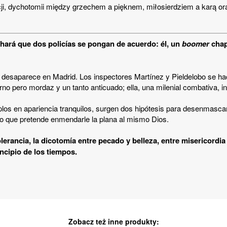
rancji, dychotomii między grzechem a pięknem, miłosierdziem a karą or
 hará que dos policías se pongan de acuerdo: él, un
boomer
chapa
go desaparece en Madrid. Los inspectores Martínez y Pieldelobo se ha
no pero mordaz y un tanto anticuado; ella, una milenial combativa, int
os en apariencia tranquilos, surgen dos hipótesis para desenmascara
ioso que pretende enmendarle la plana al mismo Dios.
olerancia, la dicotomía entre pecado y belleza, entre misericordia
ncipio de los tiempos.
Zobacz też inne produkty: