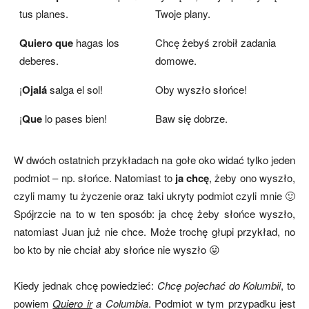
tus planes.
Twoje plany.
Quiero que
hagas los
Chcę żebyś zrobił zadania
deberes.
domowe.
¡
Ojalá
salga el sol!
Oby wyszło słońce!
¡
Que
lo pases bien!
Baw się dobrze.
W dwóch ostatnich przykładach na gołe oko widać tylko jeden
podmiot – np. słońce. Natomiast to
ja chcę
, żeby ono wyszło,
czyli mamy tu życzenie oraz taki ukryty podmiot czyli mnie 🙂
Spójrzcie na to w ten sposób: ja chcę żeby słońce wyszło,
natomiast Juan już nie chce. Może trochę głupi przykład, no
bo kto by nie chciał aby słońce nie wyszło 😛
Kiedy jednak chcę powiedzieć:
Chcę pojechać do Kolumbii
, to
powiem
Quiero ir
a Columbia
. Podmiot w tym przypadku jest