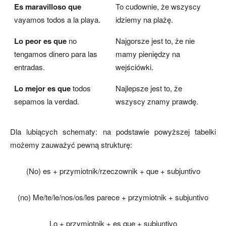
Es maravilloso que
To cudownie, że wszyscy
vayamos todos a la playa.
idziemy na plażę.
Lo peor es que
no
Najgorsze jest to, że nie
tengamos dinero para las
mamy pieniędzy na
entradas.
wejściówki.
Lo mejor es que
todos
Najlepsze jest to, że
sepamos la verdad.
wszyscy znamy prawdę.
Dla lubiących schematy: na podstawie powyższej tabelki
możemy zauważyć pewną strukturę:
(No) es + przymiotnik/rzeczownik + que + subjuntivo
(no) Me/te/le/nos/os/les parece + przymiotnik + subjuntivo
Lo + przymiotnik + es que + subjuntivo