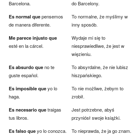
Barcelona.
do Barcelony.
Es normal que
pensemos
To normalne, że myślimy w
de manera diferente.
inny sposób.
Me parece injusto que
Wydaje mi się to
esté en la cárcel.
niesprawiedliwe, że jest w
więzieniu.
Es absurdo que
no te
To absyrdalne, że nie lubisz
guste español.
hiszpańskiego.
Es imposible que
yo lo
To nie możliwe, żebym to
haga.
zrobił.
Es necesario que
traigas
Jest potrzebne, abyś
tus libros.
przyniósł swoje książki.
Es falso que
yo lo conozca.
To nieprawda, że ja go znam.