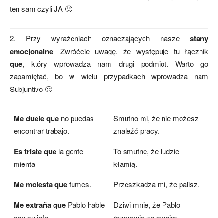
ten sam czyli JA 🙂
2. Przy wyrażeniach oznaczających nasze
stany
emocjonalne
. Zwróćcie uwagę, że występuje tu łącznik
que
,
który wprowadza nam drugi podmiot. Warto go
zapamiętać, bo w wielu przypadkach wprowadza nam
Subjuntivo 🙂
Me duele que
no puedas
Smutno mi, że nie możesz
encontrar trabajo.
znaleźć pracy.
Es triste que
la gente
To smutne, że ludzie
mienta.
kłamią.
Me molesta que
fumes.
Przeszkadza mi, że palisz.
Me extraña que
Pablo hable
Dziwi mnie, że Pablo
con su jefe.
rozmawia ze swoim