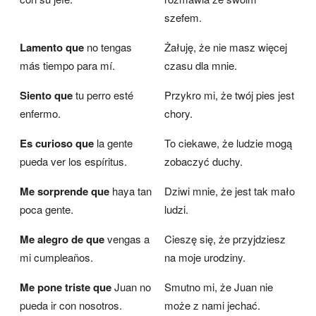
szefem.
Lamento que
no tengas
Żałuję, że nie masz więcej
más tiempo para mí.
czasu dla mnie.
Siento que
tu perro esté
Przykro mi, że twój pies jest
enfermo.
chory.
Es curioso que
la gente
To ciekawe, że ludzie mogą
pueda ver los espíritus.
zobaczyć duchy.
Me sorprende que
haya tan
Dziwi mnie, że jest tak mało
poca gente.
ludzi.
Me alegro de que
vengas a
Cieszę się, że przyjdziesz
mi cumpleaños.
na moje urodziny.
Me pone triste que
Juan no
Smutno mi, że Juan nie
pueda ir con nosotros.
może z nami jechać.