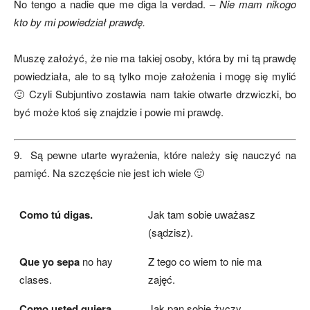
No tengo a nadie que me diga la verdad. –
Nie mam nikogo
kto by mi powiedział prawdę.
Muszę założyć, że nie ma takiej osoby, która by mi tą prawdę
powiedziała, ale to są tylko moje założenia i mogę się mylić
🙂 Czyli Subjuntivo zostawia nam takie otwarte drzwiczki, bo
być może ktoś się znajdzie i powie mi prawdę.
9. Są pewne utarte wyrażenia, które należy się nauczyć na
pamięć. Na szczęście nie jest ich wiele 🙂
Como tú digas.
Jak tam sobie uważasz
(sądzisz).
Que yo sepa
no hay
Z tego co wiem to nie ma
clases.
zajęć.
Como usted quiera.
Jak pan sobie życzy.