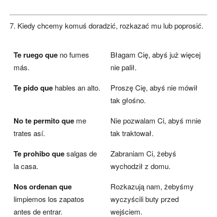
7. Kiedy chcemy komuś doradzić, rozkazać mu lub poprosić.
Te ruego que
no fumes
Błagam Cię, abyś już więcej
más.
nie palił.
Te pido que
hables an alto.
Proszę Cię, abyś nie mówił
tak głośno.
No te permito que
me
Nie pozwalam Ci, abyś mnie
trates así.
tak traktował.
Te prohibo que
salgas de
Zabraniam Ci, żebyś
la casa.
wychodził z domu.
Nos ordenan que
Rozkazują nam, żebyśmy
limpiemos los zapatos
wyczyścili buty przed
antes de entrar.
wejściem.