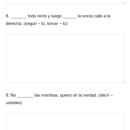
8.
_______ todo recto y luego ______ la sexta calle a la
derecha. (seguir – tú, tomar – tú)
9.
No _______ las mentiras, quiero oir la verdad. (decir –
ustedes)