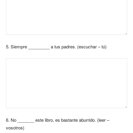
5.
Siempre _________ a tus padres. (escuchar – tú)
6.
No _______ este libro, es bastante aburrido. (leer –
vosotros)