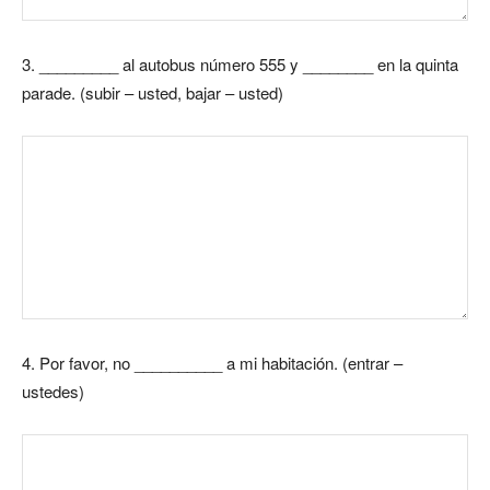
3.
_________ al autobus número 555 y ­­________ en la quinta
parade. (subir – usted, bajar – usted)
4.
Por favor, no __________ a mi habitación. (entrar –
ustedes)