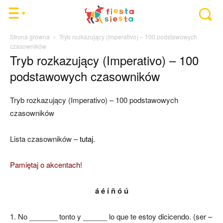
Strona główna
Tryb rozkazujący (Imperativo) – 100 podstawowych
czasowników
Tryb rozkazujący (Imperativo) – 100
podstawowych czasowników
Tryb rozkazujący (Imperativo) – 100 podstawowych
czasowników
Lista czasowników –
tutaj
.
Pamiętaj o akcentach!
á é í ñ ó ú
1.
No _______ tonto y ______ lo que te estoy dicicendo. (ser –