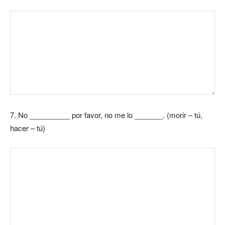
7.
No __________ por favor, no me lo _______. (morir – tú,
hacer – tú)