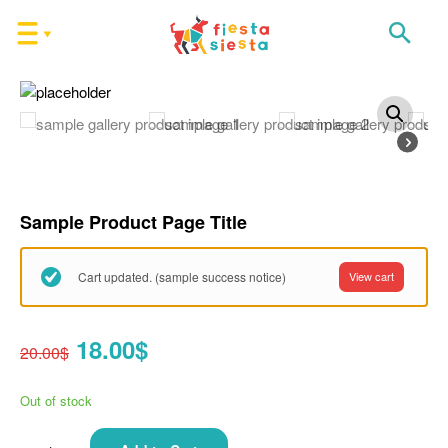
Sample Product Page Title
Cart updated. (sample success notice)
View cart
18.00$
20.00$
Out of stock
Ilość