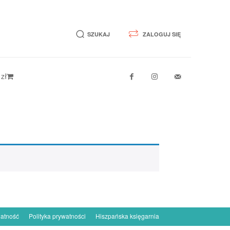
SZUKAJ
ZALOGUJ SIĘ
 zł
łatność
Polityka prywatności
Hiszpańska księgarnia