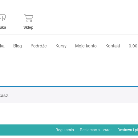
uka
Sklep
ka
Blog
Podróże
Kursy
Moje konto
Kontakt
0,00
kasz.
Regulamin
Reklamacja i zwrot
Dostawa i p