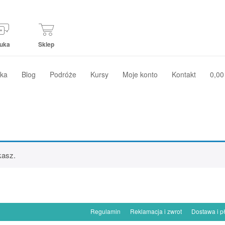
uka
Sklep
ka
Blog
Podróże
Kursy
Moje konto
Kontakt
0,00
kasz.
Regulamin
Reklamacja i zwrot
Dostawa i p