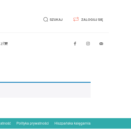
SZUKAJ
ZALOGUJ SIĘ
 zł
łatność
Polityka prywatności
Hiszpańska księgarnia