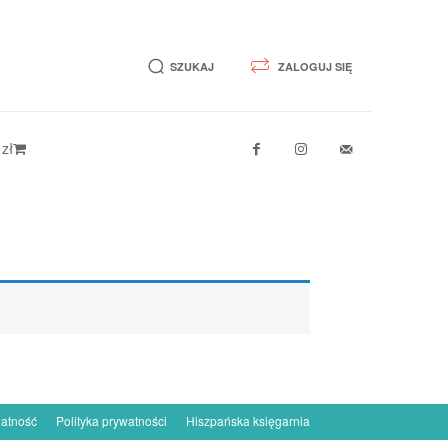
SZUKAJ
ZALOGUJ SIĘ
 zł
łatność
Polityka prywatności
Hiszpańska księgarnia