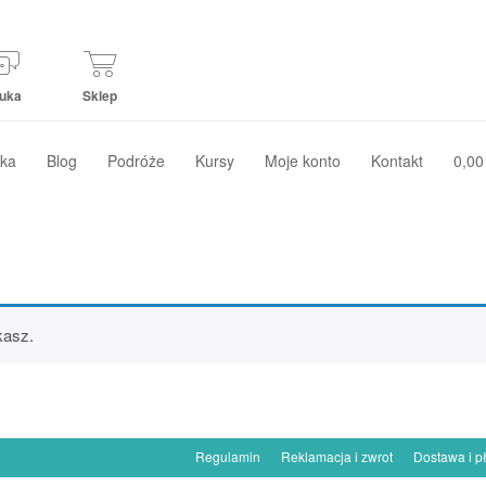
uka
Sklep
ka
Blog
Podróże
Kursy
Moje konto
Kontakt
0,00
kasz.
Regulamin
Reklamacja i zwrot
Dostawa i p