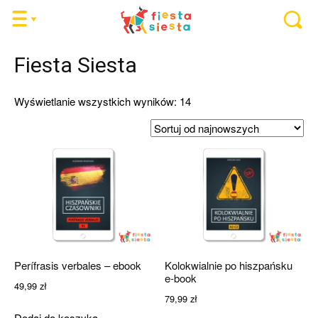
Fiesta Siesta
Posortowane
Wyświetlanie wszystkich wyników: 14
według
najnowszych
Perífrasis verbales – ebook
Kolokwialnie po hiszpańsku
e-book
49,99
zł
79,99
zł
Dodaj do koszyka