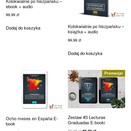
Kolokwialnie po hiszpańsku –
ebook + audio
99,99
zł
Kolokwialnie po hiszpańsku –
Dodaj do koszyka
książka + audio
99,99
zł
Dodaj do koszyka
Promocja!
Zestaw #3 Lecturas
Ocho meses en España E-
Graduadas E-booki
book
Pierwotna
Aktualna
89,98
zł
59,99
zł