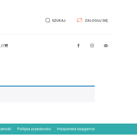
SZUKAJ
ZALOGUJ SIĘ
 zł
łatność
Polityka prywatności
Hiszpańska księgarnia