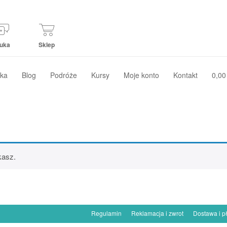
uka
Sklep
ka
Blog
Podróże
Kursy
Moje konto
Kontakt
0,00
kasz.
Regulamin
Reklamacja i zwrot
Dostawa i p