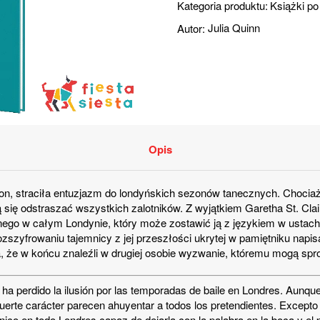
Kategoria produktu:
Książki po
Autor:
Julia Quinn
Opis
on, straciła entuzjazm do londyńskich sezonów tanecznych. Chociaż j
ją się odstraszać wszystkich zalotników. Z wyjątkiem Garetha St. Cl
go w całym Londynie, który może zostawić ją z językiem w ustach i
ozszyfrowaniu tajemnicy z jej przeszłości ukrytej w pamiętniku na
a, że w końcu znaleźli w drugiej osobie wyzwanie, któremu mogą spr
ton, ha perdido la ilusión por las temporadas de baile en Londres. Aun
fuerte carácter parecen ahuyentar a todos los pretendientes. Excepto a
único en todo Londres capaz de dejarla con la palabra en la boca y el 