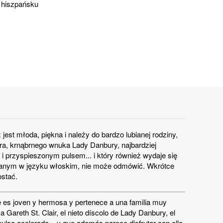
 hiszpańsku
est młoda, piękna i należy do bardzo lubianej rodziny,
aira, krnąbrnego wnuka Lady Danbury, najbardziej
 przyspieszonym pulsem... i który również wydaje się
pisanym w języku włoskim, nie może odmówić. Wkrótce
ostać.
que es joven y hermosa y pertenece a una familia muy
 Gareth St. Clair, el nieto díscolo de Lady Danbury, el
pulso acelerado... y que además parece disfrutar con ello.