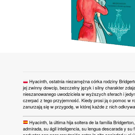
Hyacinth, ostatnia niezamężna córka rodziny Bridgert
jej zwinny dowcip, bezczelny język i silny charakter zda
nieszanowanego uwodziciela w wyższych sferach i jedyne
czerpać z tego przyjemność. Kiedy prosi ją o pomoc w r
zanurzają się w przygodę, w której każde z nich odkryw
Hyacinth, la última hija soltera de la familia Bridger
admirada, su ágil inteligencia, su lengua descarada y su 
seductor con peor reputación entre la alta sociedad y el 