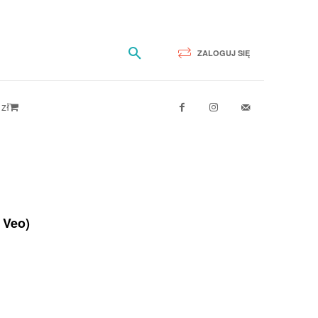
ZALOGUJ SIĘ
 zł
 Veo)