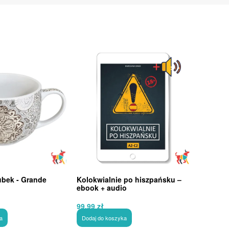
ubek - Grande
Kolokwialnie po hiszpańsku –
ebook + audio
99,99
zł
a
Dodaj do koszyka