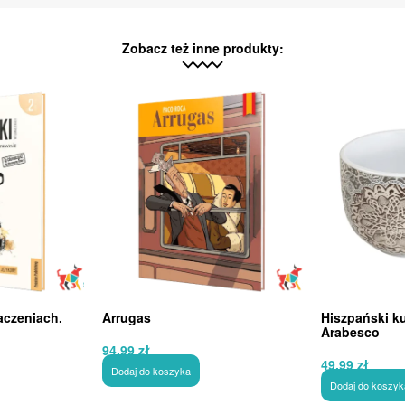
Zobacz też inne produkty:
aczeniach.
Arrugas
Hiszpański k
Arabesco
94,99
zł
49,99
zł
Dodaj do koszyka
Dodaj do koszyk