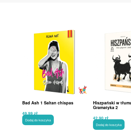
Bad Ash 1 Saltan chispas
Hiszpański w tłum
Gramatyka 2
49,99
zł
42,90
zł
Dodaj do koszyka
Dodaj do koszyka