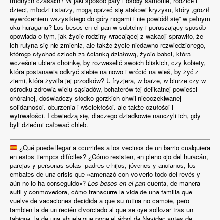
trudnych czasach? W jaki sposób pary i osoby samotne, rodzice i
dzieci, młodzi i starzy, mogą oprzeć się atakowi kryzysu, który „groził
wywróceniem wszystkiego do góry nogami i nie powiódł się” w pełnym
oku huraganu? Los besos en el pan w subtelny i poruszający sposób
opowiada o tym, jak życie rodziny wracającej z wakacji sprawiło, że
ich rutyna się nie zmienia, ale także życie niedawno rozwiedzionego,
którego słychać szloch za ścianką działową, życie babci, która
wcześnie ubiera choinkę, by rozweselić swoich bliskich, czy kobiety,
która postanawia odkryć siebie na nowo i wrócić na wieś, by żyć z
ziemi, która żywiła jej przodków? U fryzjera, w barze, w biurze czy w
ośrodku zdrowia wielu sąsiadów, bohaterów tej delikatnej powieści
chóralnej, doświadczy słodko-gorzkich chwil nieoczekiwanej
solidarności, oburzenia i wściekłości, ale także czułości i
wytrwałości. I dowiedzą się, dlaczego dziadkowie nauczyli ich, gdy
byli dziećmi całować chleb.
¿Qué puede llegar a ocurrirles a los vecinos de un barrio cualquiera
en estos tiempos difíciles? ¿Cómo resisten, en pleno ojo del huracán,
parejas y personas solas, padres e hijos, jóvenes y ancianos, los
embates de una crisis que «amenazó con volverlo todo del revés y
aún no lo ha conseguido»?
Los besos en el pan
cuenta, de manera
sutil y conmovedora, cómo transcurre la vida de una familia que
vuelve de vacaciones decidida a que su rutina no cambie, pero
también la de un recién divorciado al que se oye sollozar tras un
tabique, la de una abuela que pone el árbol de Navidad antes de