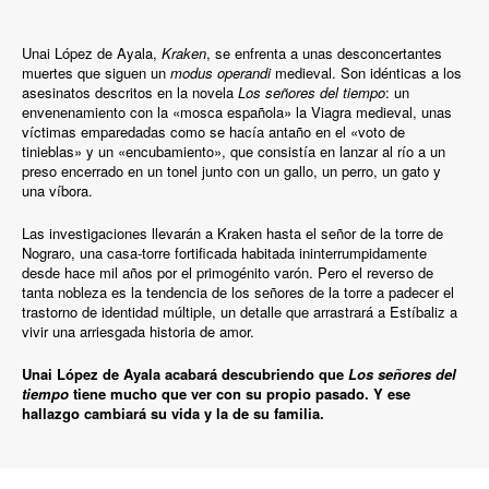
Unai López de Ayala,
Kraken
, se enfrenta a unas desconcertantes
muertes que siguen un
modus operandi
medieval. Son idénticas a los
asesinatos descritos en la novela
Los señores del tiempo
: un
envenenamiento con la «mosca española» la Viagra medieval, unas
víctimas emparedadas como se hacía antaño en el «voto de
tinieblas» y un «encubamiento», que consistía en lanzar al río a un
preso encerrado en un tonel junto con un gallo, un perro, un gato y
una víbora.
Las investigaciones llevarán a Kraken hasta el señor de la torre de
Nograro, una casa-torre fortificada habitada ininterrumpidamente
desde hace mil años por el primogénito varón. Pero el reverso de
tanta nobleza es la tendencia de los señores de la torre a padecer el
trastorno de identidad múltiple, un detalle que arrastrará a Estíbaliz a
vivir una arriesgada historia de amor.
Unai López de Ayala acabará descubriendo que
Los señores del
tiempo
tiene mucho que ver con su propio pasado. Y ese
hallazgo cambiará su vida y la de su familia.