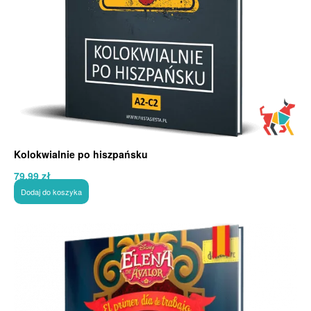
Kolokwialnie po hiszpańsku
79,99
zł
Dodaj do koszyka