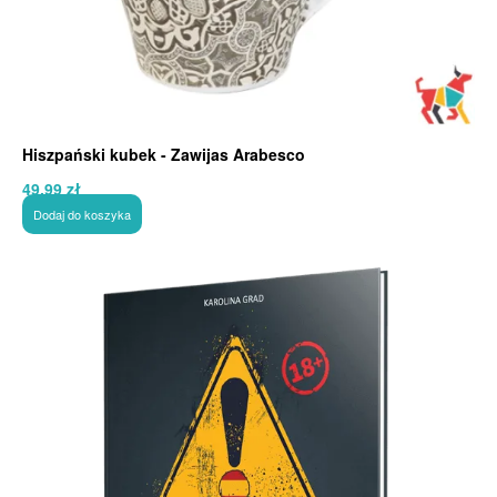
Hiszpański kubek - Zawijas Arabesco
49,99
zł
Dodaj do koszyka