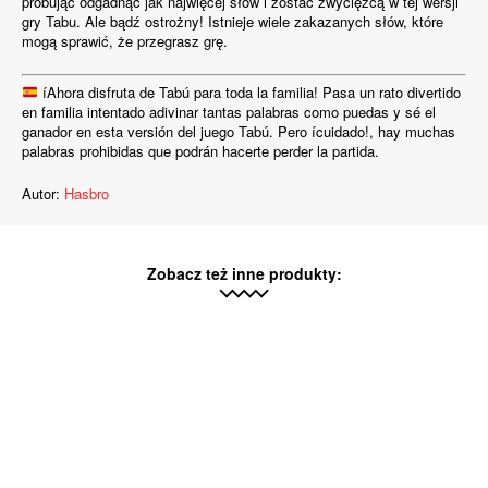
próbując odgadnąć jak najwięcej słów i zostać zwycięzcą w tej wersji
gry Tabu. Ale bądź ostrożny! Istnieje wiele zakazanych słów, które
mogą sprawić, że przegrasz grę.
íAhora disfruta de Tabú para toda la familia! Pasa un rato divertido
en familia intentado adivinar tantas palabras como puedas y sé el
ganador en esta versión del juego Tabú. Pero ícuidado!, hay muchas
palabras prohibidas que podrán hacerte perder la partida.
Autor:
Hasbro
Zobacz też inne produkty: