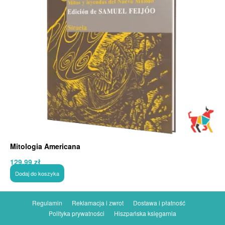
Mitologia Americana
129,99
zł
Dodaj do koszyka
Regulamin
Reklamacja i zwrot
Dostawa i płatność
Polityka prywatności
Hiszpańska księgarnia