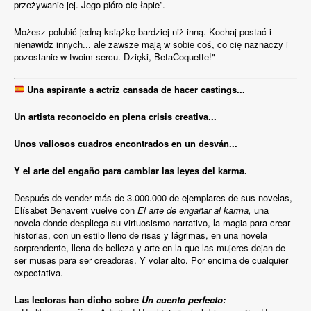
przeżywanie jej. Jego pióro cię łapie”.
Możesz polubić jedną książkę bardziej niż inną. Kochaj postać i
nienawidz innych... ale zawsze mają w sobie coś, co cię naznaczy i
pozostanie w twoim sercu. Dzięki, BetaCoquette!"
Una aspirante a actriz cansada de hacer castings...
Un artista reconocido en plena crisis creativa...
Unos valiosos cuadros encontrados en un desván...
Y el arte del engaño para cambiar las leyes del karma.
Después de vender más de 3.000.000 de ejemplares de sus novelas,
Elísabet Benavent vuelve con
El arte de engañar al karma,
una
novela donde despliega su virtuosismo narrativo, la magia para crear
historias, con un estilo lleno de risas y lágrimas, en una novela
sorprendente, llena de belleza y arte en la que las mujeres dejan de
ser musas para ser creadoras. Y volar alto. Por encima de cualquier
expectativa.
Las lectoras han dicho sobre
Un cuento perfecto: