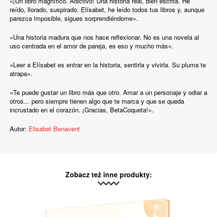
«¡Un libro magnífico. Adictivo! Una historia real, bien escrita. He
reído, llorado, suspirado. Elísabet, he leído todos tus libros y, aunque
parezca imposible, sigues sorprendiéndome».
«Una historia madura que nos hace reflexionar. No es una novela al
uso centrada en el amor de pareja, es eso y mucho más».
«Leer a Elísabet es entrar en la historia, sentirla y vivirla. Su pluma te
atrapa».
«Te puede gustar un libro más que otro. Amar a un personaje y odiar a
otros... pero siempre tienen algo que te marca y que se queda
incrustado en el corazón. ¡Gracias, BetaCoqueta!».
Autor:
Elisabet Benavent
Zobacz też inne produkty: