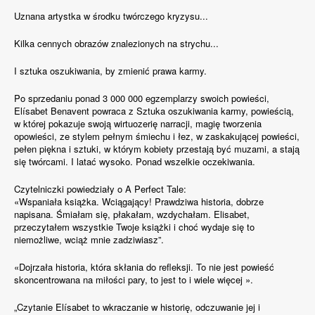
Uznana artystka w środku twórczego kryzysu...
Kilka cennych obrazów znalezionych na strychu...
I sztuka oszukiwania, by zmienić prawa karmy.
Po sprzedaniu ponad 3 000 000 egzemplarzy swoich powieści,
Elísabet Benavent powraca z Sztuka oszukiwania karmy, powieścią,
w której pokazuje swoją wirtuozerię narracji, magię tworzenia
opowieści, ze stylem pełnym śmiechu i łez, w zaskakującej powieści,
pełen piękna i sztuki, w którym kobiety przestają być muzami, a stają
się twórcami. I latać wysoko. Ponad wszelkie oczekiwania.
Czytelniczki powiedziały o A Perfect Tale:
«Wspaniała książka. Wciągający! Prawdziwa historia, dobrze
napisana. Śmiałam się, płakałam, wzdychałam. Elisabet,
przeczytałem wszystkie Twoje książki i choć wydaje się to
niemożliwe, wciąż mnie zadziwiasz”.
«Dojrzała historia, która skłania do refleksji. To nie jest powieść
skoncentrowana na miłości pary, to jest to i wiele więcej ».
„Czytanie Elísabet to wkraczanie w historię, odczuwanie jej i