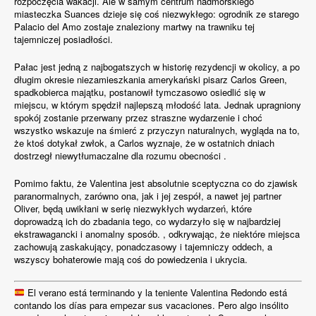
rozpoczęcia wakacji. Ale w samym centrum nadmorskiego
miasteczka Suances dzieje się coś niezwykłego: ogrodnik ze starego
Palacio del Amo zostaje znaleziony martwy na trawniku tej
tajemniczej posiadłości.
Pałac jest jedną z najbogatszych w historię rezydencji w okolicy, a po
długim okresie niezamieszkania amerykański pisarz Carlos Green,
spadkobierca majątku, postanowił tymczasowo osiedlić się w
miejscu, w którym spędził najlepszą młodość lata. Jednak upragniony
spokój zostanie przerwany przez straszne wydarzenie i choć
wszystko wskazuje na śmierć z przyczyn naturalnych, wygląda na to,
że ktoś dotykał zwłok, a Carlos wyznaje, że w ostatnich dniach
dostrzegł niewytłumaczalne dla rozumu obecności .
Pomimo faktu, że Valentina jest absolutnie sceptyczna co do zjawisk
paranormalnych, zarówno ona, jak i jej zespół, a nawet jej partner
Oliver, będą uwikłani w serię niezwykłych wydarzeń, które
doprowadzą ich do zbadania tego, co wydarzyło się w najbardziej
ekstrawagancki i anomalny sposób. , odkrywając, że niektóre miejsca
zachowują zaskakujący, ponadczasowy i tajemniczy oddech, a
wszyscy bohaterowie mają coś do powiedzenia i ukrycia.
El verano está terminando y la teniente Valentina Redondo está
contando los días para empezar sus vacaciones. Pero algo insólito