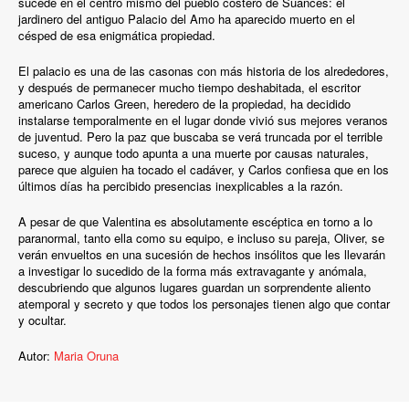
sucede en el centro mismo del pueblo costero de Suances: el
jardinero del antiguo Palacio del Amo ha aparecido muerto en el
césped de esa enigmática propiedad.
El palacio es una de las casonas con más historia de los alrededores,
y después de permanecer mucho tiempo deshabitada, el escritor
americano Carlos Green, heredero de la propiedad, ha decidido
instalarse temporalmente en el lugar donde vivió sus mejores veranos
de juventud. Pero la paz que buscaba se verá truncada por el terrible
suceso, y aunque todo apunta a una muerte por causas naturales,
parece que alguien ha tocado el cadáver, y Carlos confiesa que en los
últimos días ha percibido presencias inexplicables a la razón.
A pesar de que Valentina es absolutamente escéptica en torno a lo
paranormal, tanto ella como su equipo, e incluso su pareja, Oliver, se
verán envueltos en una sucesión de hechos insólitos que les llevarán
a investigar lo sucedido de la forma más extravagante y anómala,
descubriendo que algunos lugares guardan un sorprendente aliento
atemporal y secreto y que todos los personajes tienen algo que contar
y ocultar.
Autor:
Maria Oruna