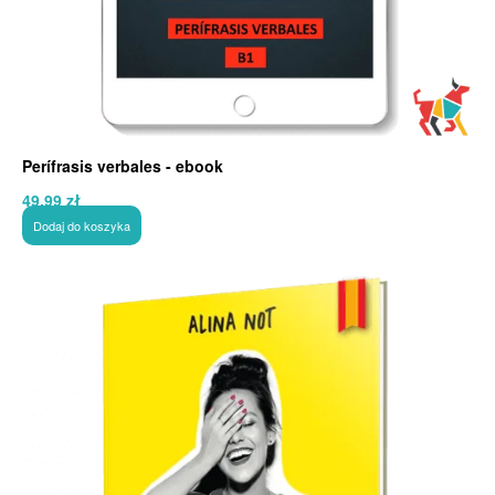
Perífrasis verbales - ebook
49,99
zł
Dodaj do koszyka