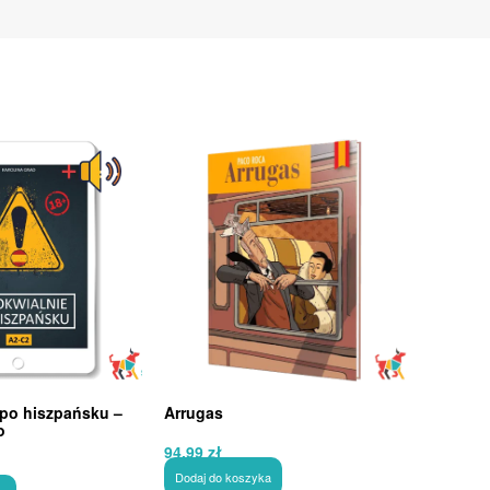
 po hiszpańsku –
Arrugas
o
94,99
zł
Dodaj do koszyka