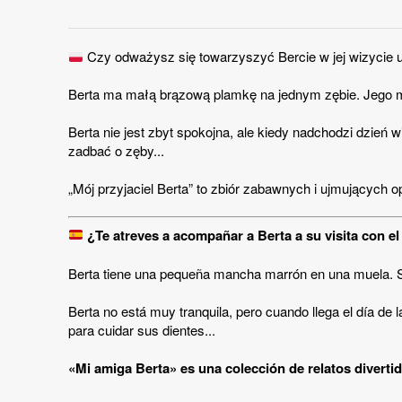
Czy odważysz się towarzyszyć Bercie w jej wizycie 
Berta ma małą brązową plamkę na jednym zębie.
Jego m
Berta nie jest zbyt spokojna, ale kiedy nadchodzi dzień 
zadbać o zęby...
„Mój przyjaciel Berta” to zbiór zabawnych i ujmujących 
¿Te atreves a acompañar a Berta a su visita con el
Berta tiene una pequeña mancha marrón en una muela. Su 
Berta no está muy tranquila, pero cuando llega el día de
para cuidar sus dientes...
«Mi amiga Berta» es una colección de relatos diverti