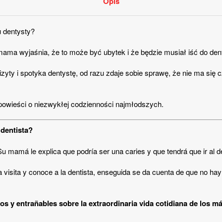
Opis
u dentysty?
ama wyjaśnia, że ​​to może być ubytek i że będzie musiał iść do den
wizyty i spotyka dentystę, od razu zdaje sobie sprawę, że nie ma się 
opowieści o niezwykłej codzienności najmłodszych.
 dentista?
mamá le explica que podría ser una caries y que tendrá que ir al de
 la visita y conoce a la dentista, enseguida se da cuenta de que no 
dos y entrañables sobre la extraordinaria vida cotidiana de los 