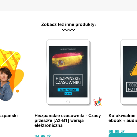
Zobacz też inne produkty:
szpański
Hiszpańskie czasowniki - Czasy
Kolokwialnie
przeszłe [A2-B1] wersja
ebook + audi
elektroniczna
99,99
zł
34,99
zł