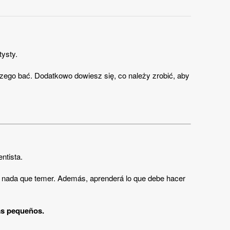
tysty.
czego bać.
Dodatkowo dowiesz się, co należy zrobić, aby
ntista.
hay nada que temer. Además, aprenderá lo que debe hacer
más pequeños.