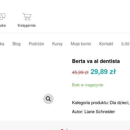
uka
Księgarnia
ka
Blog
Podróże
Kursy
Moje konto
Kontakt
0,00
Berta va al dentista
Pierwotna
Akt
29,89
zł
45,99
zł
cena
cen
wynosiła:
wyn
Brak w magazynie
45,99 zł.
29,8
Kategoria produktu:
Dla dzieci
Autor:
Liane Schneider