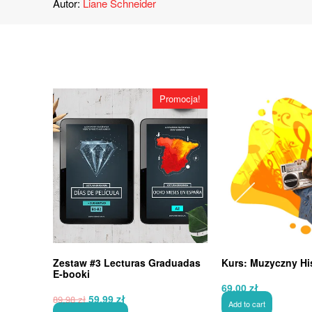
Autor:
Liane Schneider
Promocja!
Zestaw #3 Lecturas Graduadas
Kurs: Muzyczny Hi
E-booki
69,00
zł
Pierwotna
Aktualna
59,99
zł
89,98
zł
Add to cart
cena
cena