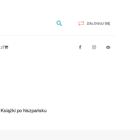
ZALOGUJ SIĘ
 zł
ualna
a
osi:
9 zł.
,
Książki po hiszpańsku