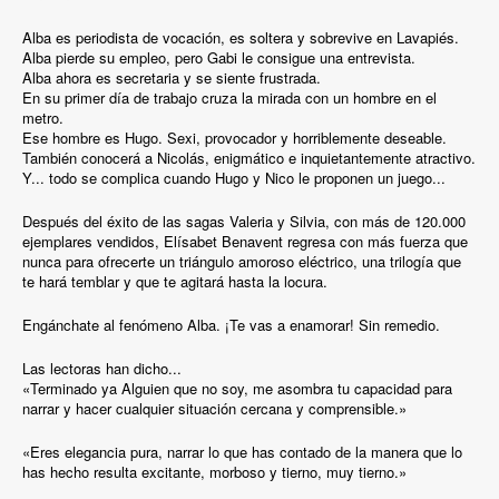
Alba es periodista de vocación, es soltera y sobrevive en Lavapiés.
Alba pierde su empleo, pero Gabi le consigue una entrevista.
Alba ahora es secretaria y se siente frustrada.
En su primer día de trabajo cruza la mirada con un hombre en el
metro.
Ese hombre es Hugo. Sexi, provocador y horriblemente deseable.
También conocerá a Nicolás, enigmático e inquietantemente atractivo.
Y... todo se complica cuando Hugo y Nico le proponen un juego...
Después del éxito de las sagas Valeria y Silvia, con más de 120.000
ejemplares vendidos, Elísabet Benavent regresa con más fuerza que
nunca para ofrecerte un triángulo amoroso eléctrico, una trilogía que
te hará temblar y que te agitará hasta la locura.
Engánchate al fenómeno Alba. ¡Te vas a enamorar! Sin remedio.
Las lectoras han dicho...
«Terminado ya Alguien que no soy, me asombra tu capacidad para
narrar y hacer cualquier situación cercana y comprensible.»
«Eres elegancia pura, narrar lo que has contado de la manera que lo
has hecho resulta excitante, morboso y tierno, muy tierno.»