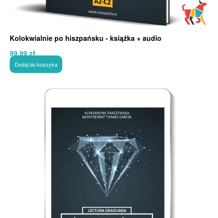
Kolokwialnie po hiszpańsku - książka + audio
99,99
zł
Dodaj do koszyka