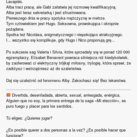
Lavapiés.
Alba traci pracę, ale Gabi załatwia jej rozmowę kwalifikacyjną.
Alba jest teraz sekretarką i jest sfrustrowana.
Pierwszego dnia w pracy spotyka mężczyznę w metrze.
Tym człowiekiem jest Hugo. Seksowna, prowokująca i okropnie
pożądana.
Spotka też Nicolása, enigmatycznego i niepokojąco atrakcyjnego.
I... wszystko się komplikuje, gdy Hugo i Nico proponują grę...
Po sukcesie sag Valeria i Silvia, które sprzedały się w ponad 120 000
egzemplarzy, Elísabet Benavent powraca silniejsza niż kiedykolwiek,
by zaoferować ci elektryczny trójkąt miłosny, trylogię, która sprawi, że
zadrżysz i wstrząśniesz aż do szaleństwa.
Daj się uzależnić od fenomenu Alby. Zakochasz się! Bez lekarstwa.
Divertida, desenfadada, abierta, sexual, arriesgada, enérgica,
Alguien que no soy, la primera entrega de la saga «Mi elección», es
puro fuego y placer para los sentidos.
Tú eliges: ¿Quieres jugar?
¿Es posible querer a dos personas a la vez? ¿Es posible hacer que
funcione?