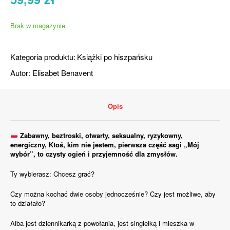
Brak w magazynie
Kategoria produktu:
Książki po hiszpańsku
Autor:
Elisabet Benavent
Opis
Zabawny, beztroski, otwarty, seksualny, ryzykowny,
energiczny, Ktoś, kim nie jestem, pierwsza część sagi „Mój
wybór”, to czysty ogień i przyjemność dla zmysłów.
Ty wybierasz: Chcesz grać?
Czy można kochać dwie osoby jednocześnie? Czy jest możliwe, aby
to działało?
Alba jest dziennikarką z powołania, jest singielką i mieszka w