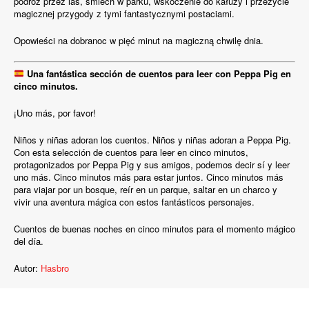
podróż przez las, śmiech w parku, wskoczenie do kałuży i przeżycie
magicznej przygody z tymi fantastycznymi postaciami.
Opowieści na dobranoc w pięć minut na magiczną chwilę dnia.
Una fantástica sección de cuentos para leer con Peppa Pig en
cinco minutos.
¡Uno más, por favor!
Niños y niñas adoran los cuentos. Niños y niñas adoran a Peppa Pig.
Con esta selección de cuentos para leer en cinco minutos,
protagonizados por Peppa Pig y sus amigos, podemos decir sí y leer
uno más. Cinco minutos más para estar juntos. Cinco minutos más
para viajar por un bosque, reír en un parque, saltar en un charco y
vivir una aventura mágica con estos fantásticos personajes.
Cuentos de buenas noches en cinco minutos para el momento mágico
del día.
Autor:
Hasbro