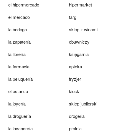
el hipermercado
hipermarket
el mercado
targ
la bodega
sklep z winami
la zapatería
obuwniczy
la librería
księgarnia
la farmacia
apteka
la peluquería
fryzjer
el estanco
kiosk
la joyería
sklep jubilerski
la droguería
drogeria
la lavandería
pralnia