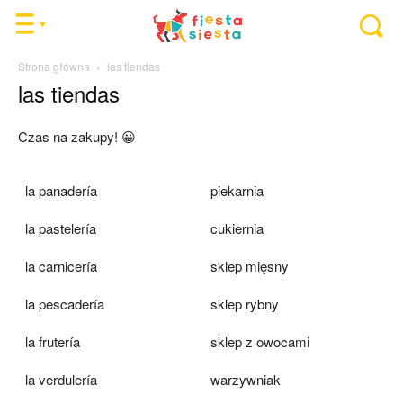
Strona główna
las tiendas
las tiendas
Czas na zakupy! 😀
la panadería
piekarnia
la pastelería
cukiernia
la carnicería
sklep mięsny
la pescadería
sklep rybny
la frutería
sklep z owocami
la verdulería
warzywniak