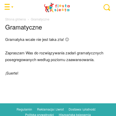
Strona główna
Gramatyczne
Gramatyczne
Gramatyka wcale nie jest taka zła! 🙂
Zapraszam Was do rozwiązywania zadań gramatycznych
posegregowanych według poziomu zaawansowania.
¡
Suerte!
Regulamin
Reklamacja i zwrot
Dostawa i płatność
Polityka prywatności
Hiszpańska księgarnia