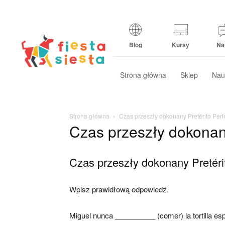
Blog
Kursy
Na
Strona główna
Sklep
Nau
Strona główna
Czas przeszły dokonany Pretérito Perf
Czas przeszły dokonany
Czas przeszły dokonany Pretéri
Wpisz prawidłową odpowiedź.
Miguel nunca __________ (comer) la tortilla es