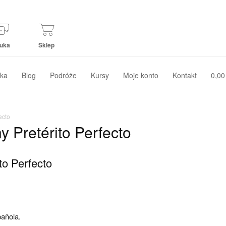
uka
Sklep
ka
Blog
Podróże
Kursy
Moje konto
Kontakt
0,00
ecto
 Pretérito Perfecto
to Perfecto
pañola.