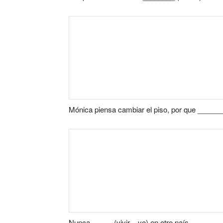
Mónica piensa cambiar el piso, por que ______
Nunca _____ (vivir – yo) en otro país.