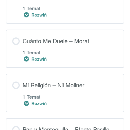
1 Temat
Rozwiń
Dodatkowe ćwiczenia – “Vuela”
Lekcja główna
Cuánto Me Duele – Morat
0% UKOŃCZONO
0/1 kroki
1 Temat
Rozwiń
Dodatkowe ćwiczenia – “A Partir De Hoy”
Lekcja główna
Mi Religión – Nil Moliner
0% UKOŃCZONO
0/1 kroki
1 Temat
Rozwiń
Dodatkowe ćwiczenia – “Cuánto Me
Lekcja główna
Duele”
Pan y Mantequilla – Efecto Pasillo