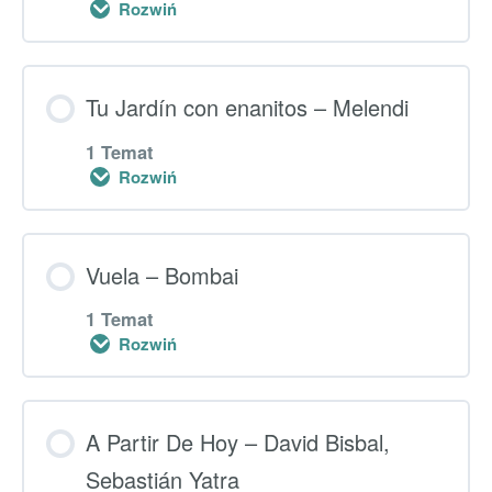
Rozwiń
Dodatkowe ćwiczenia – “Enamórate”
Lekcja główna
Tu Jardín con enanitos – Melendi
0% UKOŃCZONO
0/1 kroki
1 Temat
Rozwiń
Dodatkowe ćwiczenia – “Ella”
Lekcja główna
Vuela – Bombai
0% UKOŃCZONO
0/1 kroki
1 Temat
Rozwiń
Dodatkowe ćwiczenia – “Tu Jardín con
Lekcja główna
enanitos”
A Partir De Hoy – David Bisbal,
0% UKOŃCZONO
Sebastián Yatra
0/1 kroki