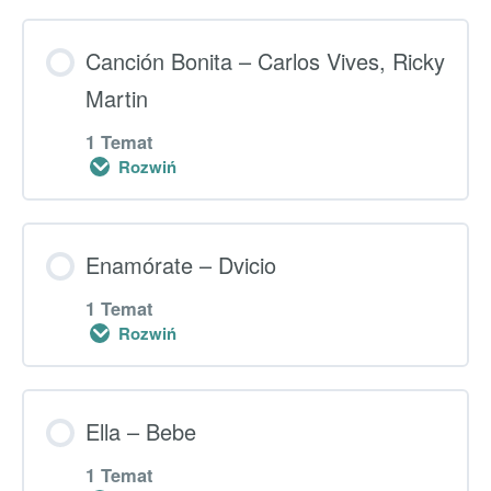
el pez”
Lekcja główna
Canción Bonita – Carlos Vives, Ricky
0% UKOŃCZONO
Martin
0/1 kroki
1 Temat
Rozwiń
Dodatkowe ćwiczenia – “Lo digo”
Lekcja główna
Enamórate – Dvicio
0% UKOŃCZONO
0/1 kroki
1 Temat
Rozwiń
Dodatkowe ćwiczenia – “Canción bonita”
Lekcja główna
Ella – Bebe
0% UKOŃCZONO
0/1 kroki
1 Temat