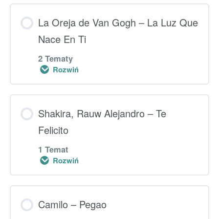
Lekcja główna
La Oreja de Van Gogh – La Luz Que
0% UKOŃCZONO
Nace En Ti
0/1 kroki
2 Tematy
Rozwiń
Dodatkowe ćwiczenia – Si yo fuera un
chico
Lekcja główna
Shakira, Rauw Alejandro – Te
0% UKOŃCZONO
Felicito
0/2 kroki
1 Temat
Rozwiń
Dodatkowe ćwiczenia – La Luz Que Nace
En Ti
Lekcja główna
Camilo – Pegao
Dodatkowe ćwiczenia – la Navidad
0% UKOŃCZONO
0/1 kroki