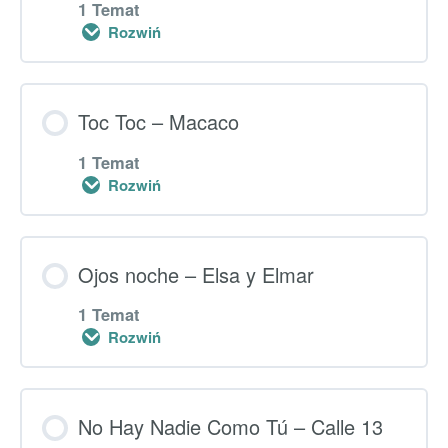
1 Temat
Rozwiń
Dodatkowe ćwiczenia — Te felicito
Lekcja główna
Toc Toc – Macaco
0% UKOŃCZONO
0/1 kroki
1 Temat
Rozwiń
Dodatkowe ćwiczenia – Pegao
Lekcja główna
Ojos noche – Elsa y Elmar
0% UKOŃCZONO
0/1 kroki
1 Temat
Rozwiń
Dodatkowe ćwiczenia “Toc Toc”
Lekcja główna
No Hay Nadie Como Tú – Calle 13