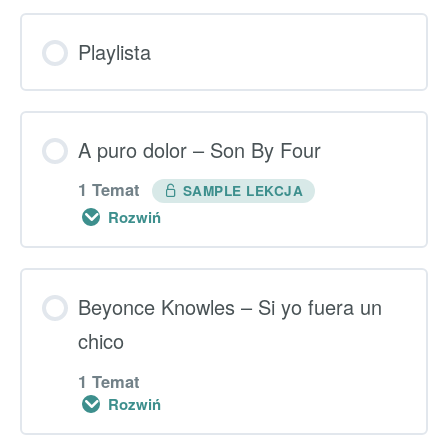
Playlista
A puro dolor – Son By Four
1 Temat
SAMPLE LEKCJA
Rozwiń
Lekcja główna
Beyonce Knowles – Si yo fuera un
0% UKOŃCZONO
chico
0/1 kroki
1 Temat
Rozwiń
Dodatkowe ćwiczenia “A puro dolor”