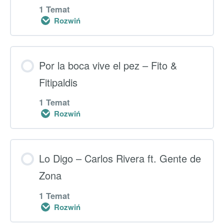
0% UKOŃCZONO
0/1 kroki
1 Temat
Rozwiń
Dodatkowe ćwiczenia – “Ojos noche”
Lekcja główna
Por la boca vive el pez – Fito &
0% UKOŃCZONO
Fitipaldis
0/1 kroki
1 Temat
Rozwiń
Dodatkowe ćwiczenia – “No Hay Nadie
Como Tú”
Lekcja główna
Lo Digo – Carlos Rivera ft. Gente de
0% UKOŃCZONO
Zona
0/1 kroki
1 Temat
Rozwiń
Dodatkowe ćwiczenia – “Por la boca vive