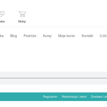
uka
Sklep
ka
Blog
Podróże
Kursy
Moje konto
Kontakt
0,00
Regulamin
Reklamacja i zwrot
Dostawa i p