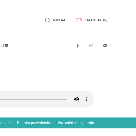
SZUKAJ
ZALOGUJ SIĘ
 zł
łatność
Polityka prywatności
Hiszpańska księgarnia