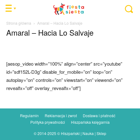
Strona główna
Amaral – Hacia Lo Salvaje
Amaral – Hacia Lo Salvaje
[aesop_video width=”100%” align=”center” src=”youtube”
id=”sdf152L-D3g” disable_for_mobile=”on” loop=”on”
autoplay=”on” controls=”on” viewstart=”on” viewend=”on”
revealfx=”off” overlay_revealfx=”off”]
Regulamin
Reklamacja i zwrot
Dostawa i płatność
Polityka prywatności
Hiszpańska księgarnia
© 2014-2025 © Hiszpański | Nauka | Sklep